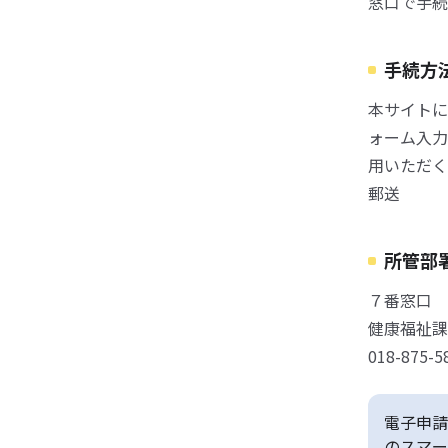
窓口で手続
手続方
本サイトに
ォーム入力
用いただく
郵送
所管部
７番窓口
健康福祉課
018-875-5
電子申請
のスマー