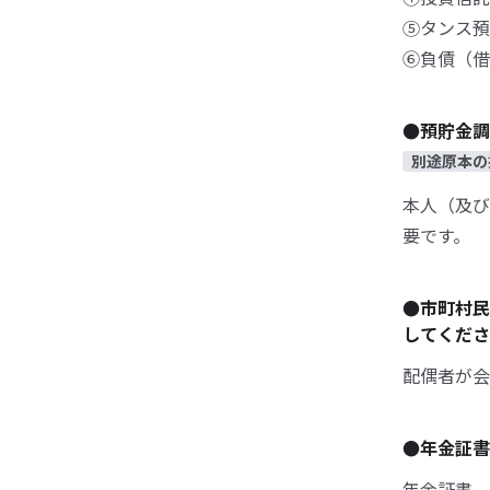
⑤タンス
⑥負債（借
●預貯金調
別途原本の
本人（及び
要です。
●市町村民
してくだ
配偶者が会
●年金証
年金証書、