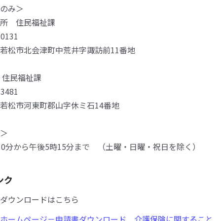
のみ＞
所 住民福祉課
131
市北会津町中荒井字諏訪前11番地
 住民福祉課
481
市河東町郡山字休ミ石14番地
間＞
0分から午後5時15分まで （土曜・日曜・祝日を除く）
ンク
ダウンロードはこちら
ホームページ－申請書ダウンロード 介護保険に関すること