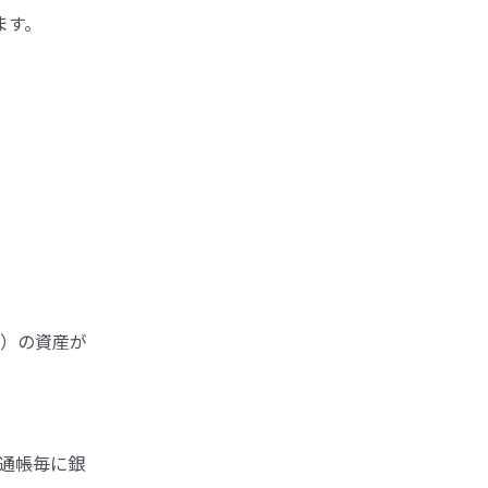
ます。
）の資産が
通帳毎に銀