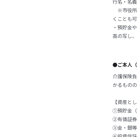
行名・名義
※市役所
くことも可
・預貯金
高の写し、
●ご本人（
介護保険負
かるものの
【資産とし
①預貯金
②有価証
③金・銀
④投資信