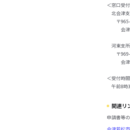
＜窓口受付
北会津支
〒965-0
会津若松
河東支所
〒969-3
会津若松
＜受付時
午前8時3
関連リ
申請書等の
会津若松市