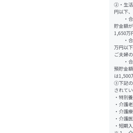
②・生活
円以下、
・合計
貯金額が
1,65
・合計
万円以下
ご夫婦の
・合計
預貯金額
は1,50
③下記の
されて
・特別
・介護
・介護
・介護
・短期入
※１ 介