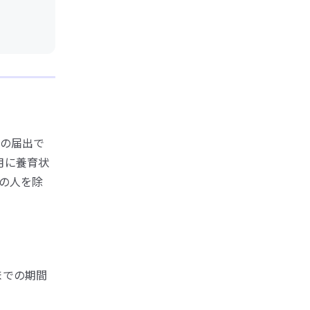
の届出で
月に養育状
の人を除
までの期間