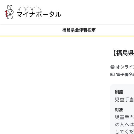
福島県会津若松市
【福島県
オンライ
電子署名
制度
児童手当
対象
児童手当
の人へは
してくだ