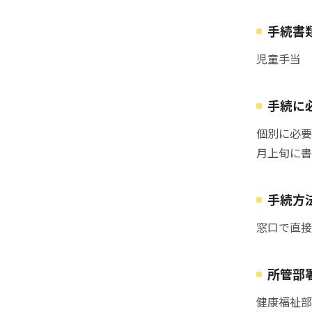
手続書
児童手当 
手続に
個別に必要
月上旬に書
手続方
窓口で直接
所管部
健康福祉部こ