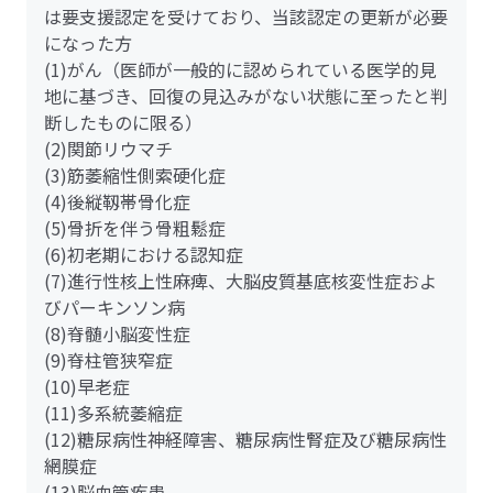
は要支援認定を受けており、当該認定の更新が必要
になった方
(1)がん（医師が一般的に認められている医学的見
地に基づき、回復の見込みがない状態に至ったと判
断したものに限る）
(2)関節リウマチ
(3)筋萎縮性側索硬化症
(4)後縦靱帯骨化症
(5)骨折を伴う骨粗鬆症
(6)初老期における認知症
(7)進行性核上性麻痺、大脳皮質基底核変性症およ
びパーキンソン病
(8)脊髄小脳変性症
(9)脊柱管狭窄症
(10)早老症
(11)多系統萎縮症
(12)糖尿病性神経障害、糖尿病性腎症及び糖尿病性
網膜症
(13)脳血管疾患