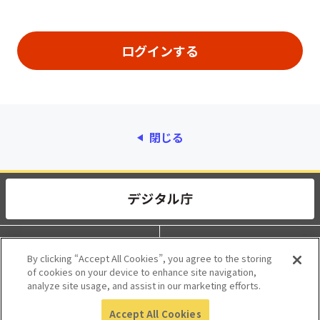
閉じる
動作環境
個人情報保護
By clicking “Accept All Cookies”, you agree to the storing
of cookies on your device to enhance site navigation,
利用規約
アクセシビリティ
analyze site usage, and assist in our marketing efforts.
Accept All Cookies
© 2017 Digital Agency, Government of Japan.