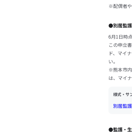
※配偶者や
●別居監
6月1日時
この申立書
ド、マイナ
い。
※熊本市内
は、マイナ
様式・サ
別居監護
●監護・