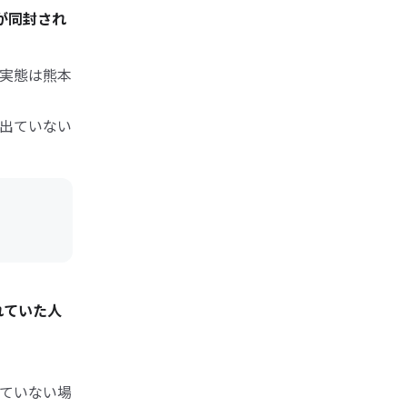
が同封され
住実態は熊本
出ていない
れていた人
ていない場