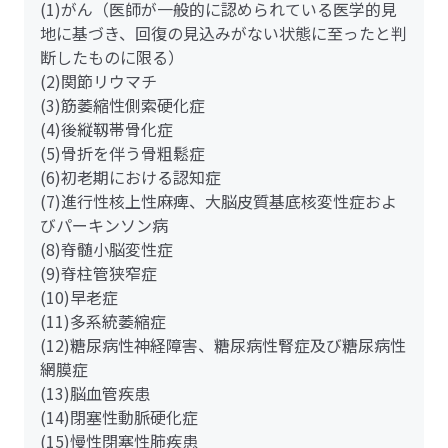
(1)がん（医師が一般的に認められている医学的見
地に基づき、回復の見込みがない状態に至ったと判
断したものに限る）
(2)関節リウマチ
(3)筋萎縮性側索硬化症
(4)後縦靱帯骨化症
(5)骨折を伴う骨粗鬆症
(6)初老期における認知症
(7)進行性核上性麻痺、大脳皮質基底核変性症およ
びパーキンソン病
(8)脊髄小脳変性症
(9)脊柱管狭窄症
(10)早老症
(11)多系統萎縮症
(12)糖尿病性神経障害、糖尿病性腎症及び糖尿病性
網膜症
(13)脳血管疾患
(14)閉塞性動脈硬化症
(15)慢性閉塞性肺疾患