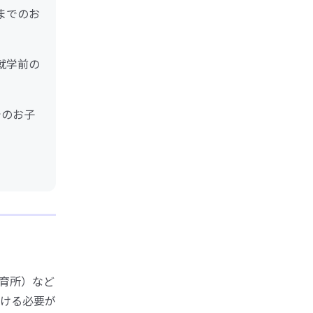
までのお
就学前の
でのお子
育所）など
ける必要が