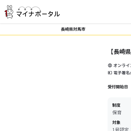
長崎県対馬市
【長崎県
オンライ
電子署名
受付開始日
制度
保育
対象
1号認定