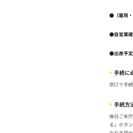
●（雇用・
●自営業確
●出産予定
手続に
窓口で手続
手続方
後日ご来庁
る」ボタン
ただき提出