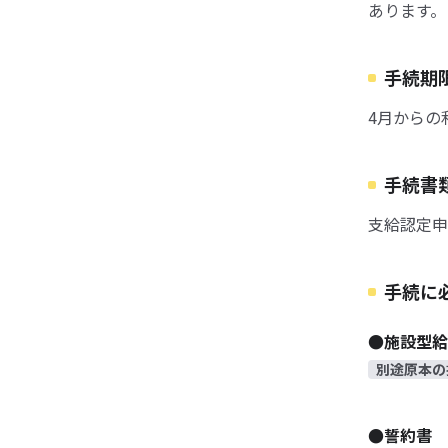
あります。
手続期
4月からの
手続書
支給認定申
手続に
●施設型給
別途原本の
●誓約書