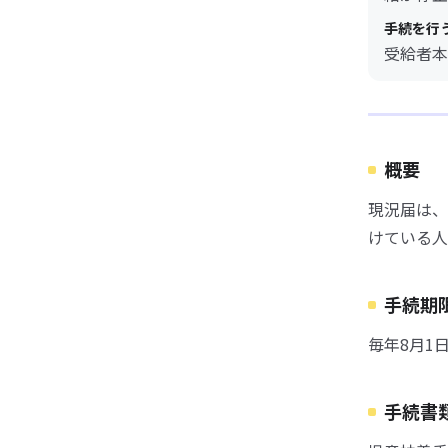
手続を行
受給者本
概要
現況届は、
けている人
手続期
毎年8月1
手続書