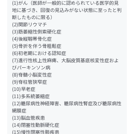
(1)がん（医師が一般的に認められている医学的見
地に基づき、回復の見込みがない状態に至ったと判
断したものに限る）
(2)関節リウマチ
(3)筋萎縮性側索硬化症
(4)後縦靱帯骨化症
(5)骨折を伴う骨粗鬆症
(6)初老期における認知症
(7)進行性核上性麻痺、大脳皮質基底核変性症およ
びパーキンソン病
(8)脊髄小脳変性症
(9)脊柱管狭窄症
(10)早老症
(11)多系統萎縮症
(12)糖尿病性神経障害、糖尿病性腎症及び糖尿病性
網膜症
(13)脳血管疾患
(14)閉塞性動脈硬化症
(15)慢性閉塞性肺疾患