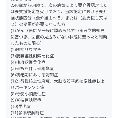
2.40歳から64歳で、次の病気により要介護認定また
は要支援認定を受けており、当該認定における要介
護状態区分（要介護１～５）または（要支援１又は
２）の変更が必要になった方
(1)がん（医師が一般に認められている医学的知見
に基づき、回復の見込みがない状態に至ったと判断
したものに限る）
(2)関節リウマチ
(3)筋萎縮性側索硬化症
(4)後縦靱帯骨化症
(5)骨折を伴う骨粗鬆症
(6)初老期における認知症
(7)進行性核上性麻痺、大脳皮質基底核変性症およ
びパーキンソン病
(8)脊髄小脳変性症
(9)脊柱管狭窄症
(10)早老症
(11)多系統萎縮症