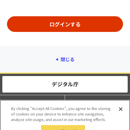
閉じる
動作環境
個人情報保護
By clicking “Accept All Cookies”, you agree to the storing
of cookies on your device to enhance site navigation,
利用規約
アクセシビリティ
analyze site usage, and assist in our marketing efforts.