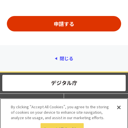
閉じる
動作環境
個人情報保護
By clicking “Accept All Cookies”, you agree to the storing
of cookies on your device to enhance site navigation,
利用規約
アクセシビリティ
analyze site usage, and assist in our marketing efforts.