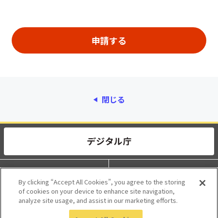
閉じる
動作環境
個人情報保護
By clicking “Accept All Cookies”, you agree to the storing
of cookies on your device to enhance site navigation,
利用規約
アクセシビリティ
analyze site usage, and assist in our marketing efforts.