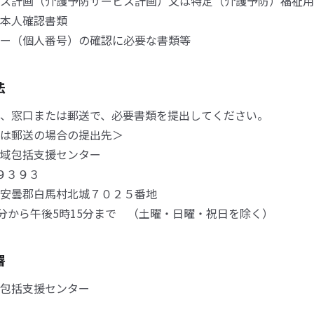
ス計画（介護予防サービス計画）又は特定（介護予防）福祉用
本人確認書類
ー（個人番号）の確認に必要な書類等
法
、窓口または郵送で、必要書類を提出してください。
は郵送の場合の提出先＞
域包括支援センター
９３９３
安曇郡白馬村北城７０２５番地
0分から午後5時15分まで （土曜・日曜・祝日を除く）
署
包括支援センター