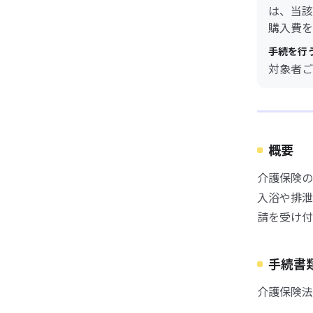
は、当該
購入費を
手続を行
対象者ご
概要
介護保険の
入浴や排泄
請を受け付
手続書
介護保険法