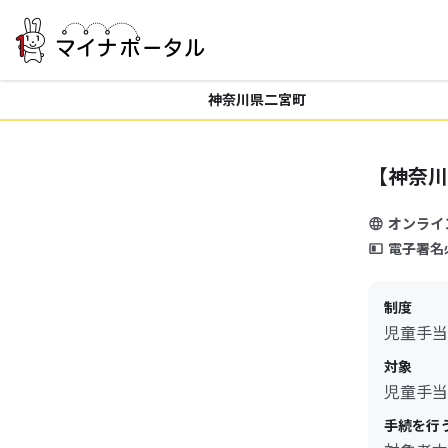
神奈川県二宮町
【神奈川
オンライ
電子署名
制度
児童手当
対象
児童手当
手続を行