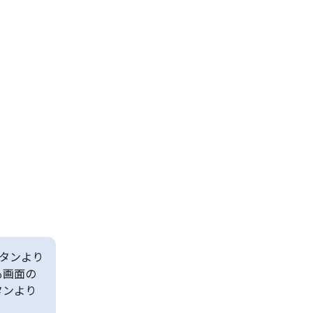
タンより
も画面の
タンより