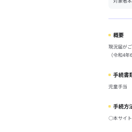
対象者本
概要
現況届がご
（令和4年
手続書
児童手当 
手続方
○本サイト