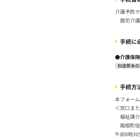
介護予防サ
居宅介護予
手続に
●介護保
別途原本の
手続方
本フォーム
＜窓口また
福祉課介
箱根町役場
午前8時3