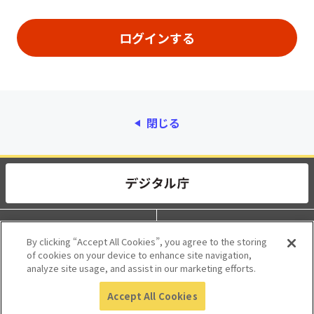
閉じる
動作環境
個人情報保護
By clicking “Accept All Cookies”, you agree to the storing
of cookies on your device to enhance site navigation,
利用規約
アクセシビリティ
analyze site usage, and assist in our marketing efforts.
Accept All Cookies
© 2017 Digital Agency, Government of Japan.