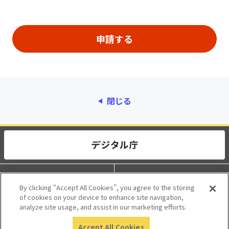
閉じる
動作環境
個人情報保護
By clicking “Accept All Cookies”, you agree to the storing
of cookies on your device to enhance site navigation,
利用規約
アクセシビリティ
analyze site usage, and assist in our marketing efforts.
Accept All Cookies