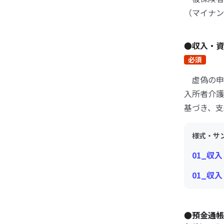
（マイナン
●収入・
必須
虚偽の申
入所者介護
基づき、支
様式・サ
01_収
01_収
●預金通帳