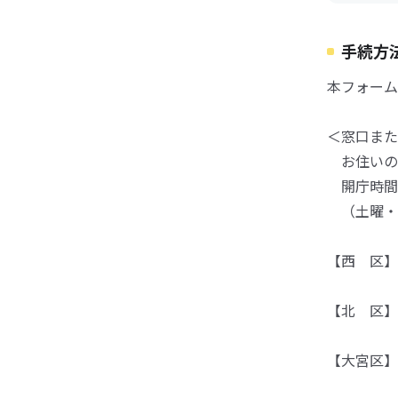
手続方
本フォーム
＜窓口また
お住いの
開庁時間：
（土曜・日
【西 区】 
TEL：04
【北 区】 
TEL：04
【大宮区】 
TEL：04