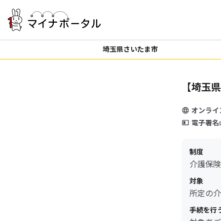
埼玉県さいたま市
【埼玉県
オンライ
電子署名
制度
介護保険
対象
所定の介
手続を行