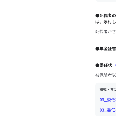
●配偶者の
は、添付
配偶者がさ
●年金証
●委任状
被保険者以
様式・サ
03_委任
03_委