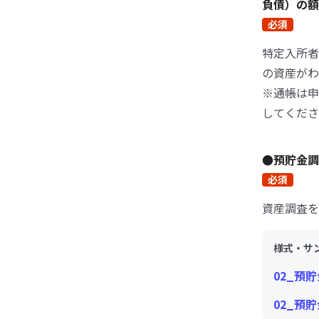
負債）の
必須
特定入所者
の資産がわ
※通帳は申
してくださ
●預貯金
必須
資産調査を
様式・サ
02_預
02_預