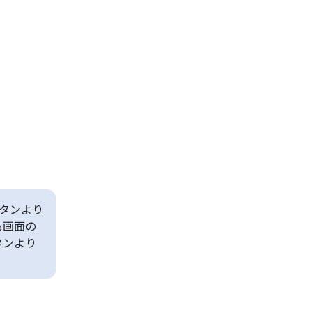
タンより
も画面の
タンより