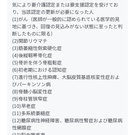
気により要介護認定または要支援認定を受けてお
り、当該認定の更新が必要になった人
(1)がん（医師が一般的に認められている医学的見
地に基づき、回復の見込みがない状態に至ったと判
断したものに限る）
(2)関節リウマチ
(3)筋萎縮性側索硬化症
(4)後縦靱帯骨化症
(5)骨折を伴う骨粗鬆症
(6)初老期における認知症
(7)進行性核上性麻痺、大脳皮質基底核変性症およ
びパーキンソン病
(8)脊髄小脳変性症
(9)脊柱管狭窄症
(10)早老症
(11)多系統萎縮症
(12)糖尿病性神経障害、糖尿病性腎症および糖尿病
性網膜症
(13)脳血管疾患