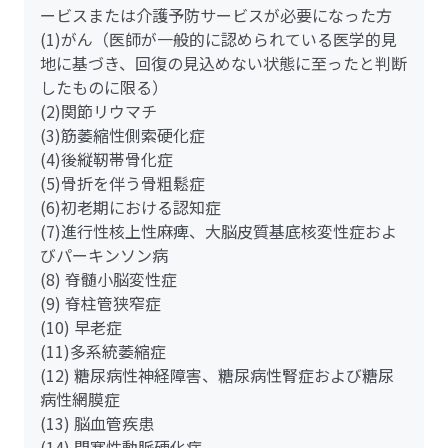
ービスまたは介護予防サービスが必要になった方
(1)がん（医師が一般的に認められている医学的見
地に基づき、回復の見込めない状態に至ったと判断
したものに限る）
(2)関節リウマチ
(3)筋萎縮性側索硬化症
(4)後縦靭帯骨化症
(5)骨折を伴う骨粗鬆症
(6)初老期における認知症
(7)進行性核上性麻痺、大脳皮質基底核変性症およ
びパーキンソン病
(8) 脊髄小脳変性症
(9) 脊柱管狭窄症
(10) 早老症
(11)多系統萎縮症
(12) 糖尿病性神経障害、糖尿病性腎症および糖尿
病性網膜症
(13) 脳血管疾患
(14) 閉塞性動脈硬化症