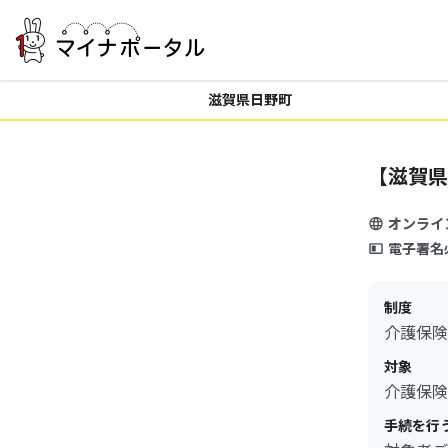
滋賀県日野町
【滋賀県
オンライ
電子署名
制度
介護保険
対象
介護保険
手続を行