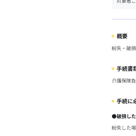
対象者ご
概要
紛失・破損
手続書
介護保険負
手続に
●破損し
紛失した場