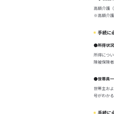
高額介護（
※高額介護
手続に
●所得状
所得につい
険被保険者
●世帯員
世帯主およ
号がわかる
手続に