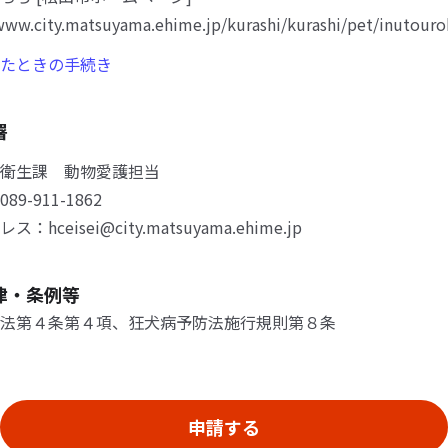
www.city.matsuyama.ehime.jp/kurashi/kurashi/pet/inutour
たときの手続き
署
衛生課 動物愛護担当
9-911-1862
hceisei@city.matsuyama.ehime.jp
律・条例等
法第４条第４項、狂犬病予防法施行規則第８条