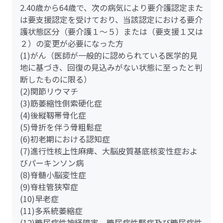
2.40歳から64歳で、次の病気により要介護認定また
は要支援認定を受けており、当該認定における要介
護状態区分（要介護１～５）または（要支援１又は
２）の変更が必要になった方
(1)がん（医師が一般的に認められている医学的見
地に基づき、回復の見込みがない状態に至ったと判
断したものに限る）
(2)関節リウマチ
(3)筋萎縮性側索硬化症
(4)後縦靱帯骨化症
(5)骨折を伴う骨粗鬆症
(6)初老期における認知症
(7)進行性核上性麻痺、大脳皮質基底核変性症およ
びパーキンソン病
(8)脊髄小脳変性症
(9)脊柱管狭窄症
(10)早老症
(11)多系統萎縮症
(12)糖尿病性神経障害、糖尿病性腎症及び糖尿病性