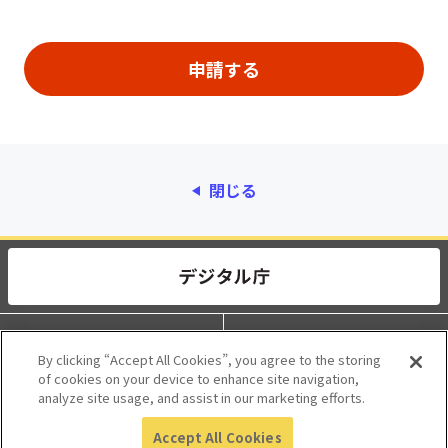
閉じる
動作環境
個人情報保護
By clicking “Accept All Cookies”, you agree to the storing
of cookies on your device to enhance site navigation,
利用規約
アクセシビリティ
analyze site usage, and assist in our marketing efforts.
Accept All Cookies
© 2017 Digital Agency, Government of Japan.