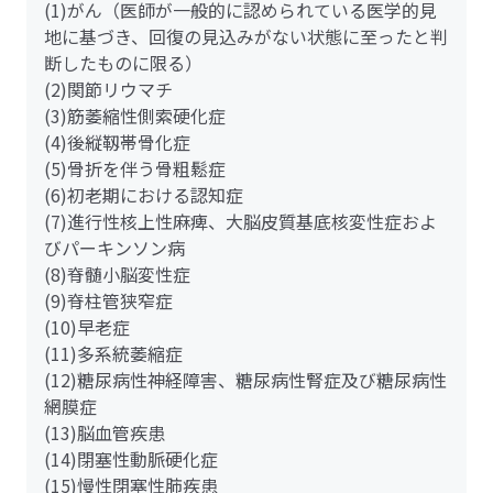
(1)がん（医師が一般的に認められている医学的見
地に基づき、回復の見込みがない状態に至ったと判
断したものに限る）
(2)関節リウマチ
(3)筋萎縮性側索硬化症
(4)後縦靱帯骨化症
(5)骨折を伴う骨粗鬆症
(6)初老期における認知症
(7)進行性核上性麻痺、大脳皮質基底核変性症およ
びパーキンソン病
(8)脊髄小脳変性症
(9)脊柱管狭窄症
(10)早老症
(11)多系統萎縮症
(12)糖尿病性神経障害、糖尿病性腎症及び糖尿病性
網膜症
(13)脳血管疾患
(14)閉塞性動脈硬化症
(15)慢性閉塞性肺疾患