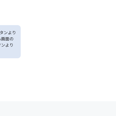
タンより
も画面の
タンより