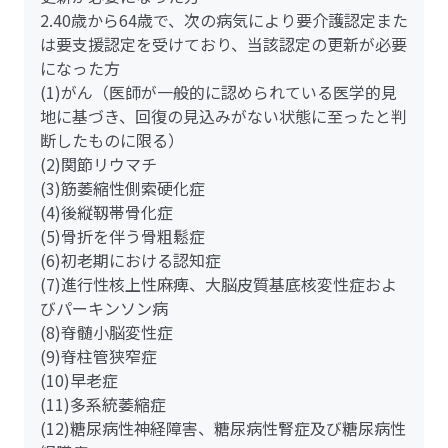
2.40歳から64歳で、次の病気により要介護認定また
は要支援認定を受けており、当該認定の更新が必要
になった方
(1)がん（医師が一般的に認められている医学的見
地に基づき、回復の見込みがない状態に至ったと判
断したものに限る）
(2)関節リウマチ
(3)筋萎縮性側索硬化症
(4)後縦靱帯骨化症
(5)骨折を伴う骨粗鬆症
(6)初老期における認知症
(7)進行性核上性麻痺、大脳皮質基底核変性症およ
びパーキンソン病
(8)脊髄小脳変性症
(9)脊柱管狭窄症
(10)早老症
(11)多系統萎縮症
(12)糖尿病性神経障害、糖尿病性腎症及び糖尿病性