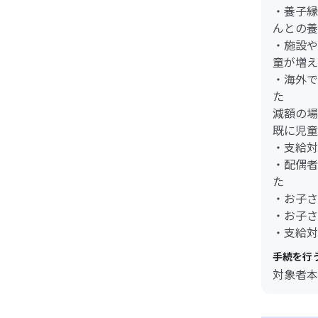
・養子縁
んとの養
・施設や
童が増え
・海外で
た
減額の場
既に児童
・支給対
・配偶者
た
・お子さ
・お子さ
・支給対
手続を行
対象者本