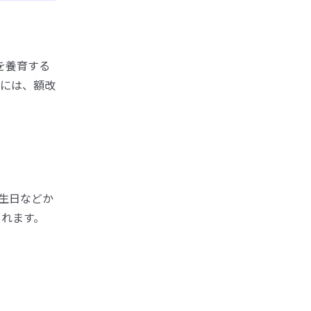
を養育する
には、額改
生日などか
されます。