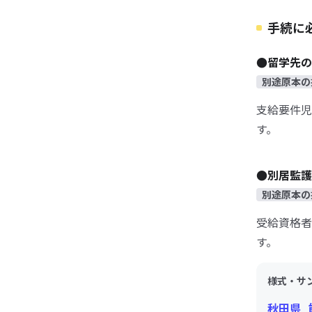
手続に
●留学先の
別途原本の
支給要件児
す。
●別居監護
別途原本の
受給資格者
す。
様式・サ
秋田県_