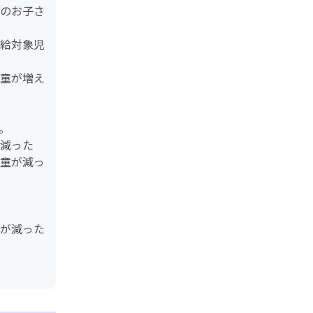
のお子さ
給対象児
童が増え
。
減った
童が減っ
が減った