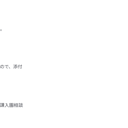
。
ので、添付
課入園相談