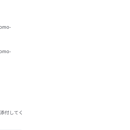
domo-
domo-
添付してく