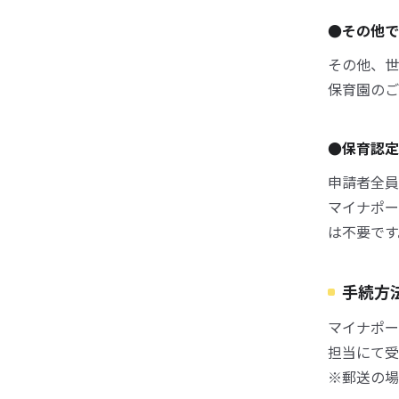
●その他で
その他、世
保育園のご
●保育認定
申請者全員
マイナポー
は不要です
手続方
マイナポー
担当にて受
※郵送の場