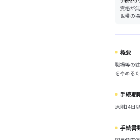
手続を行
資格が無
世帯の場
概要
職場等の健
をやめるた
手続期
原則14日
手続書