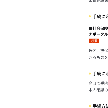
国民健康保
手続に
●社会保
ナポータル
必須
氏名、被保
きるものを
手続に
窓口で手続
本人確認の
手続方