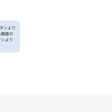
タンより
も画面の
タンより