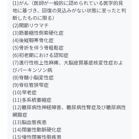
(1)がん（医師が一般的に認められている医学的見
地に基づき、回復の見込みがない状態に至ったと判
断したものに限る）
(2)関節リウマチ
(3)筋萎縮性側索硬化症
(4)後縦靱帯骨化症
(5)骨折を伴う骨粗鬆症
(6)初老期における認知症
(7)進行性核上性麻痺、大脳皮質基底核変性症およ
びパーキンソン病
(8)脊髄小脳変性症
(9)脊柱管狭窄症
(10)早老症
(11)多系統萎縮症
(12)糖尿病性神経障害、糖尿病性腎症及び糖尿病性
網膜症
(13)脳血管疾患
(14)閉塞性動脈硬化症
(15)慢性閉塞性肺疾患