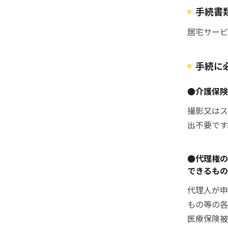
手続書
居宅サービ
手続に
●介護保
撮影又はス
出不要です
●代理権の
できるも
代理人が申
もの等の各
医療保険被