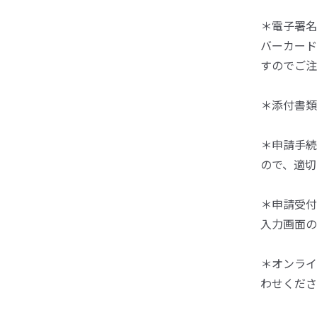
＊電子署名
バーカード
すのでご注
＊添付書類
＊申請手続
ので、適切
＊申請受付
入力画面の
＊オンライ
わせくださ