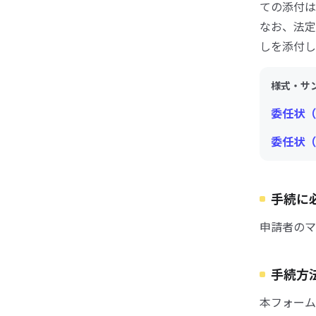
ての添付は
なお、法定
しを添付し
様式・サ
委任状（
委任状（
手続に
申請者のマ
手続方
本フォーム