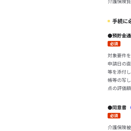
介護保険負
手続に
●預貯金
必須
対象要件を
申請日の直
等を添付し
帳等の写し
点の評価額
●同意書
必須
介護保険被