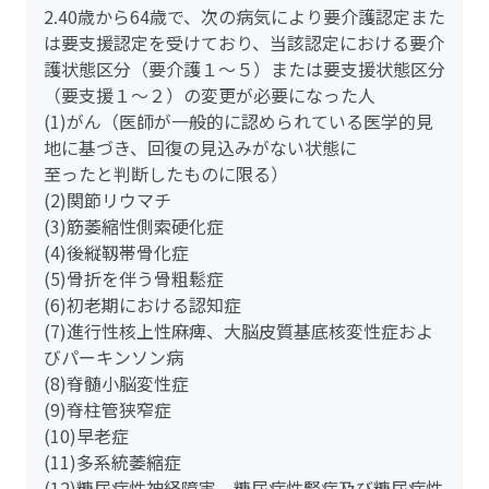
2.40歳から64歳で、次の病気により要介護認定また
は要支援認定を受けており、当該認定における要介
護状態区分（要介護１～５）または要支援状態区分
（要支援１～２）の変更が必要になった人
(1)がん（医師が一般的に認められている医学的見
地に基づき、回復の見込みがない状態に
至ったと判断したものに限る）
(2)関節リウマチ
(3)筋萎縮性側索硬化症
(4)後縦靱帯骨化症
(5)骨折を伴う骨粗鬆症
(6)初老期における認知症
(7)進行性核上性麻痺、大脳皮質基底核変性症およ
びパーキンソン病
(8)脊髄小脳変性症
(9)脊柱管狭窄症
(10)早老症
(11)多系統萎縮症
(12)糖尿病性神経障害、糖尿病性腎症及び糖尿病性