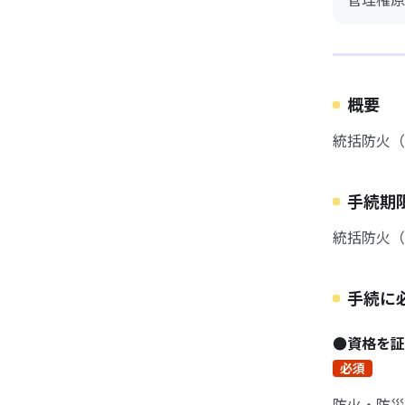
概要
統括防火（
手続期
統括防火（
手続に
●資格を
必須
防火・防災