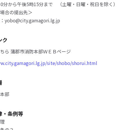
0分から午後5時15分まで （土曜・日曜・祝日を除く）
lの場合の提出先＞
o@city.gamagori.lg.jp
ンク
ちら 蒲郡市消防本部ＷＥＢページ
w.city.gamagori.lg.jp/site/shobo/shorui.html
署
本部
律・条例等
理
条の２