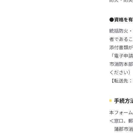
●資格を
統括防火・
者であるこ
添付書類が
「電子申請
市消防本部
ください）
【転送先：yob
手続方
本フォーム
＜窓口、郵
蒲郡市消