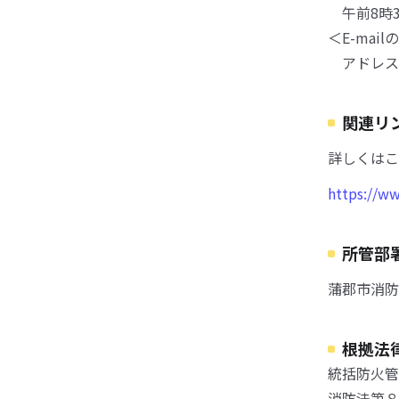
午前8時3
＜E-mai
アドレス：yob
関連リ
詳しくはこ
https://ww
所管部
蒲郡市消防
根拠法
統括防火管
消防法第８