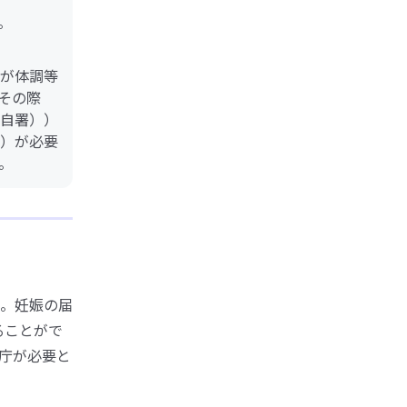
。
が体調等
その際
自署））
）が必要
。
。妊娠の届
ることがで
庁が必要と