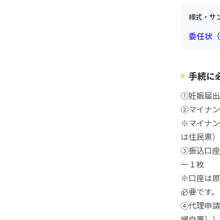
様式・サ
委任状（R
手続に
①妊娠届出
②マイナン
※マイナン
は住民票）
③振込口座
ー１枚
※口座は原
必要です。
④代理申請
婦自署））