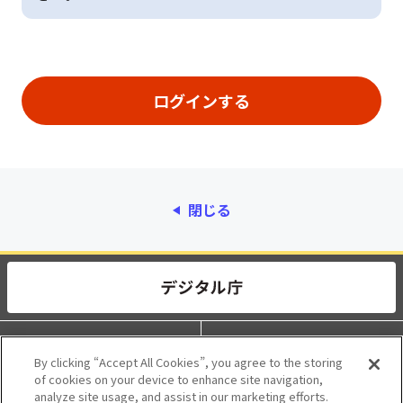
閉じる
動作環境
個人情報保護
By clicking “Accept All Cookies”, you agree to the storing
of cookies on your device to enhance site navigation,
利用規約
アクセシビリティ
analyze site usage, and assist in our marketing efforts.