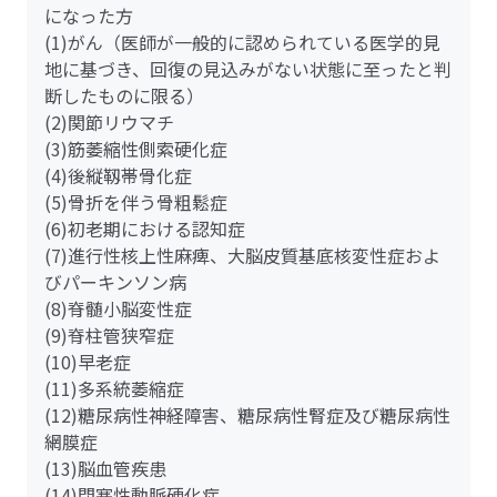
になった方
(1)がん（医師が一般的に認められている医学的見
地に基づき、回復の見込みがない状態に至ったと判
断したものに限る）
(2)関節リウマチ
(3)筋萎縮性側索硬化症
(4)後縦靱帯骨化症
(5)骨折を伴う骨粗鬆症
(6)初老期における認知症
(7)進行性核上性麻痺、大脳皮質基底核変性症およ
びパーキンソン病
(8)脊髄小脳変性症
(9)脊柱管狭窄症
(10)早老症
(11)多系統萎縮症
(12)糖尿病性神経障害、糖尿病性腎症及び糖尿病性
網膜症
(13)脳血管疾患
(14)閉塞性動脈硬化症