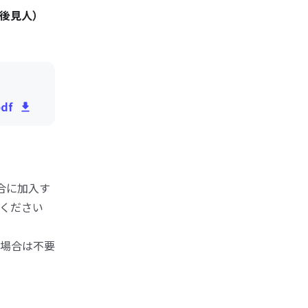
後見人）
df
合に加入す
ください
場合は不要