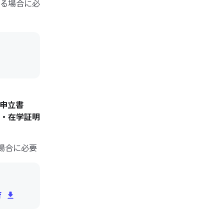
る場合に必
続申立書
・在学証明
場合に必要
f