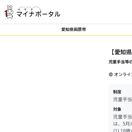
愛知県田原市
【愛知県
児童手当等
オンライ
制度
児童手当
対象
児童手当
は、5月
(1) 