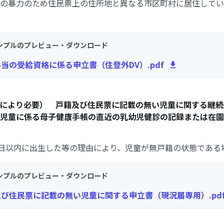
の暴力のため住民票上の住所地と異なる市区町村に居住してい
ンプルのプレビュー・ダウンロード
手当の受給資格に係る申立書（住登外DV）.pdf
スにより必要） 戸籍及び住民票に記載の無い児童に関する継
児童に係る母子健康手帳の直近の乳幼児健診の記録または在園
0日以内に出生した等の理由により、児童が無戸籍の状態である
ンプルのプレビュー・ダウンロード
及び住民票に記載の無い児童に関する申立書（現況届専用）.pd