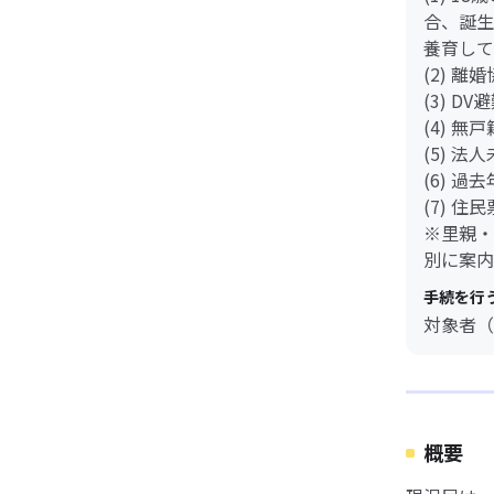
合、誕生
養育して
(2) 
(3) 
(4) 
(5) 法
(6) 
(7) 
※里親・
別に案内
手続を行
対象者（
概要