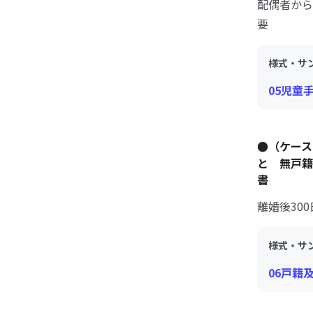
配偶者から
要
様式・サ
05児童
●（ケー
と 無戸籍
書
離婚後30
様式・サ
06戸籍