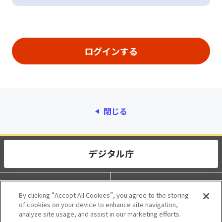
閉じる
動作環境
個人情報保護
By clicking “Accept All Cookies”, you agree to the storing
of cookies on your device to enhance site navigation,
利用規約
アクセシビリティ
analyze site usage, and assist in our marketing efforts.