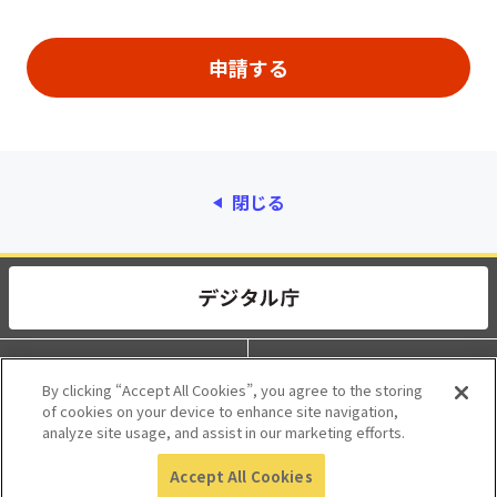
閉じる
動作環境
個人情報保護
By clicking “Accept All Cookies”, you agree to the storing
of cookies on your device to enhance site navigation,
利用規約
アクセシビリティ
analyze site usage, and assist in our marketing efforts.
Accept All Cookies
© 2017 Digital Agency, Government of Japan.