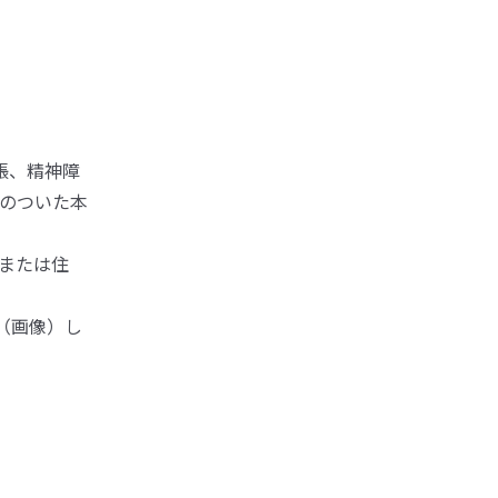
帳、精神障
のついた本
日または住
化（画像）し