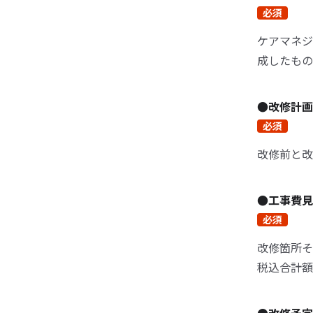
必須
ケアマネジ
成したもの
●改修計
必須
改修前と改
●工事費
必須
改修箇所そ
税込合計額