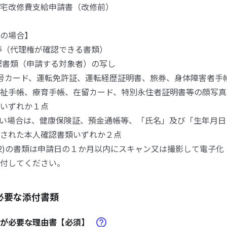
宅改修費支給申請書（改修前）
の場合】
等（代理権が確認できる書類）
認書類（申請する対象者）の写し
人番号カード、運転免許証、運転経歴証明書、旅券、身体障害者手
祉手帳、療育手帳、在留カード、特別永住者証明書等の顔写真
いずれか１点
1)がない場合は、健康保険証、預金通帳等、「氏名」及び「生年月
された本人確認書類いずれか２点
び(2)の書類は申請日の１か月以内にスキャン又は撮影して電子
付してください。
必要な添付書類
修が必要な理由書【必須】