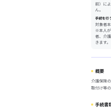
前）によ
ん。
手続を行
対象者本
※本人が
者、介護
きます。
概要
介護保険の
取付け等の
手続書