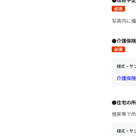
●改修予
必須
写真内に撮
●介護保
必須
様式・サ
介護保険
●住宅の
借家等で所
様式・サ