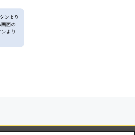
タンより
も画面の
タンより
ビリティ