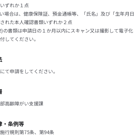
いずれか１点
1)がない場合は、健康保険証、預金通帳等、「氏名」及び「生年月
された本人確認書類いずれか２点
び(2)の書類は申請日の１か月以内にスキャン又は撮影して電子
付してください。
法
にて申請をしてください。
署
部高齢障がい支援課
律・条例等
施行規則第75条、第94条