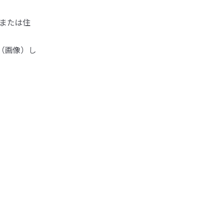
日または住
化（画像）し