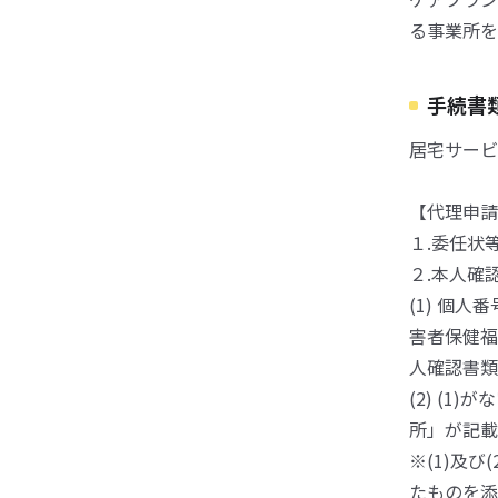
る事業所を
手続書
居宅サービ
【代理申請
１.委任状
２.本人確
(1) 個
害者保健福
人確認書類
(2) (
所」が記載
※(1)及
たものを添