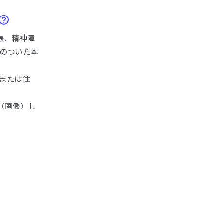
帳、精神障
のついた本
日または住
化（画像）し