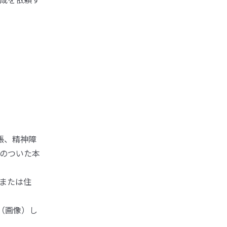
帳、精神障
のついた本
日または住
化（画像）し