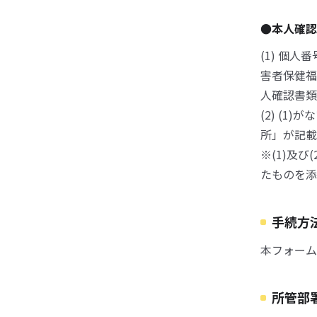
●本人確
(1) 個
害者保健福
人確認書類
(2) (
所」が記載
※(1)及
たものを添
手続方
本フォーム
所管部