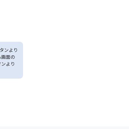
タンより
も画面の
タンより