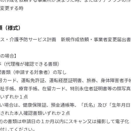
変更する時
類（様式）
ス・介護予防サービス計画 新規作成依頼・事業者変更届出書
の場合】
等（代理権が確認できる書類）
認書類（申請する対象者）の写し
人番号カード、運転免許証、運転経歴証明書、旅券、身体障害者手
祉手帳、療育手帳、在留カード、特別永住者証明書等の顔写真
いずれか１点
1)がない場合は、健康保険証、預金通帳等、「氏名」及び「生年月
された本人確認書類いずれか２点
び(2)の書類は申請日の１か月以内にスキャン又は撮影して電子
付してください。