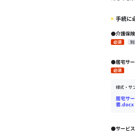
手続に
●介護保
必須
別
●居宅サー
必須
様式・サ
居宅サー
書.docx
●サービ