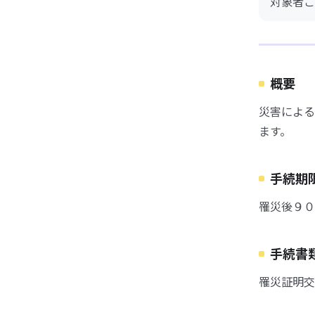
対象者ご
概要
災害による
ます。
手続期
罹災後９０
手続書
罹災証明交