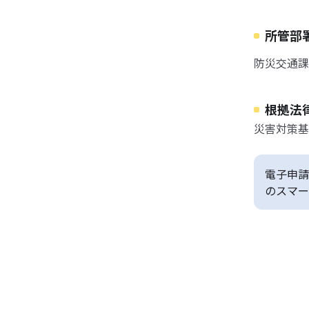
所管部
防災交通課 T
根拠法
災害対策基
電子申請
のスマー