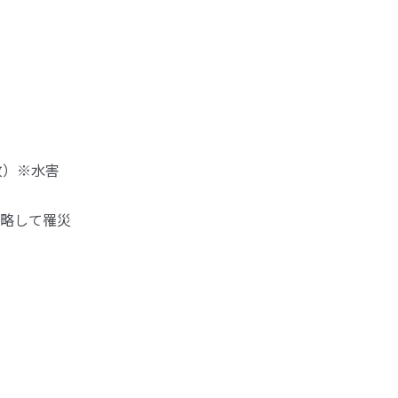
枚）※水害
略して罹災