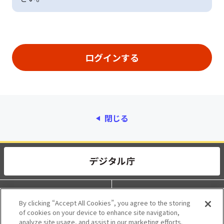
閉じる
動作環境
個人情報保護
By clicking “Accept All Cookies”, you agree to the storing
of cookies on your device to enhance site navigation,
利用規約
アクセシビリティ
analyze site usage, and assist in our marketing efforts.