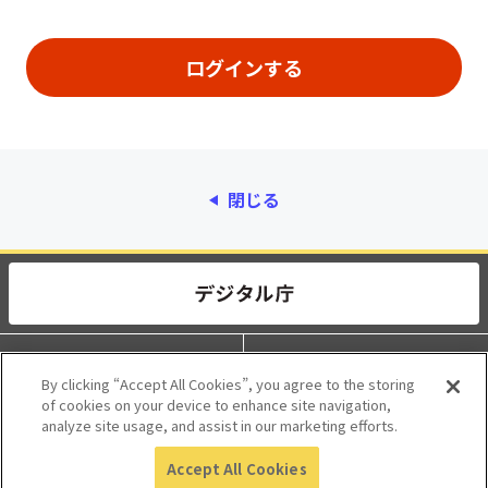
閉じる
動作環境
個人情報保護
By clicking “Accept All Cookies”, you agree to the storing
of cookies on your device to enhance site navigation,
利用規約
アクセシビリティ
analyze site usage, and assist in our marketing efforts.
Accept All Cookies
© 2017 Digital Agency, Government of Japan.