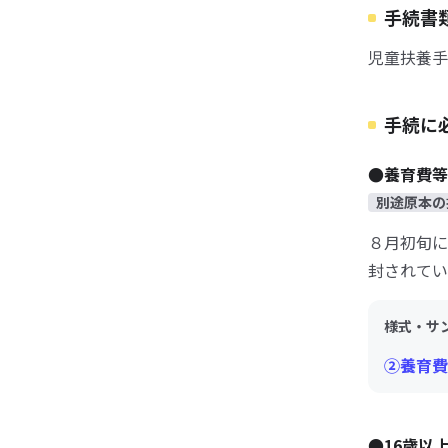
手続書
児童扶養手
手続に
●養育費
別途原本の
８月初旬に
封されてい
様式・サ
②養育費
●16歳以