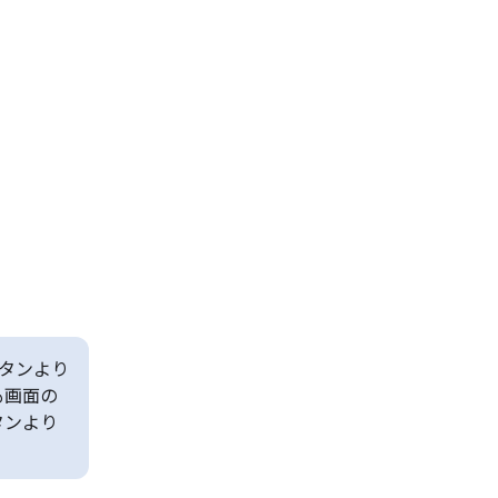
タンより
も画面の
タンより