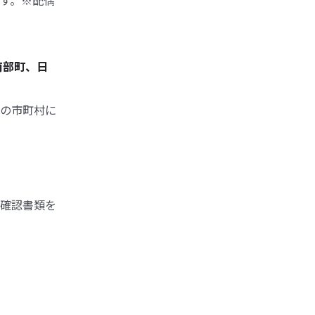
す。※配偶
南部町、日
の市町村に
確認書類を