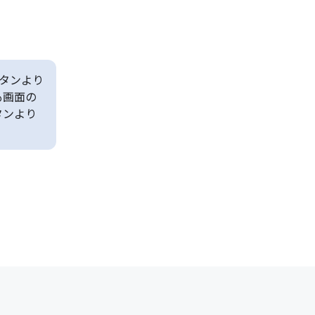
タンより
も画面の
タンより