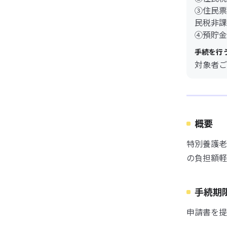
③住民票
民税非課
④預貯金
手続を行
対象者ご
概要
特別養護老
の負担額軽
手続期
申請書を提