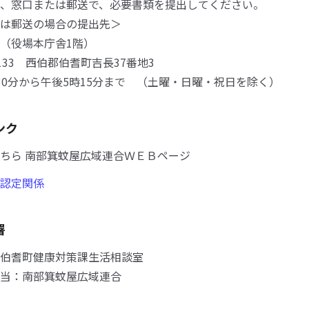
、窓口または郵送で、必要書類を提出してください。
は郵送の場合の提出先＞
（役場本庁舎1階）
133 西伯郡伯耆町吉長37番地3
0分から午後5時15分まで （土曜・日曜・祝日を除く）
ンク
ちら 南部箕蚊屋広域連合ＷＥＢページ
認定関係
署
伯耆町健康対策課生活相談室
当：南部箕蚊屋広域連合