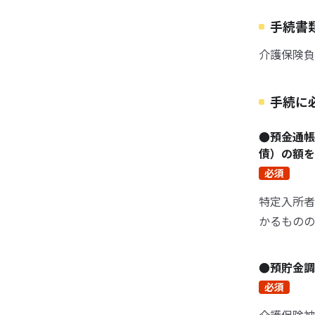
手続書
介護保険負
手続に
●預金通帳
債）の額
必須
特定入所者
かるものの
●預貯金
必須