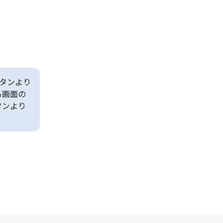
タンより
も画面の
タンより